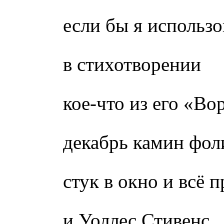
если бы я использо
в стихотворении
кое-что из его «Во
декабрь камин фол
стук в окно и всё п
и Уоллес Стивенс