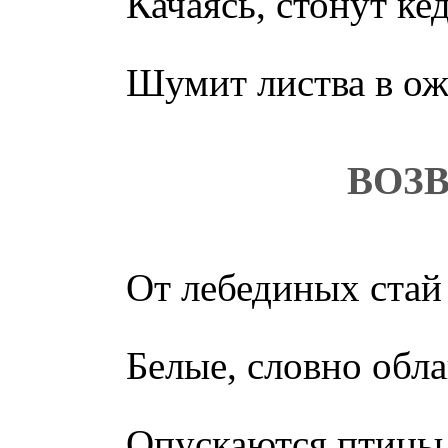
Качаясь, стонут к
Шумит листва в о
ВОЗ
От лебединых стай 
Белые, словно обла
Опускаются птицы 