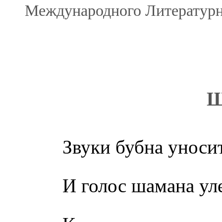
Международного Литературно
Звуки бубна уносит
И голос шамана улет