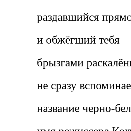
раздавшийся прямо
и обжёгший тебя
брызгами раскалён
не сразу вспомина
название черно-бе
имя режиссера Кок