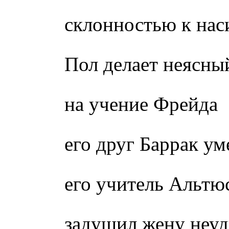
склонностью к нас
Пол делает неясны
на учение Фрейда
его друг Баррак ум
его учитель Альтюс
задушил жену неуд