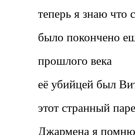
теперь я знаю что
было покончено ещ
прошлого века
её убийцей был Ви
этот странный пар
Джармена я помню