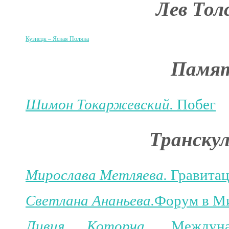
Лев Тол
Кузнецк
–
Ясная Поляна
Памят
Шимон Токаржевский.
Побег
Транску
Мирослава Метляева.
Гравита
Светлана Ананьева.
Форум в М
Ливия Которча.
Междун