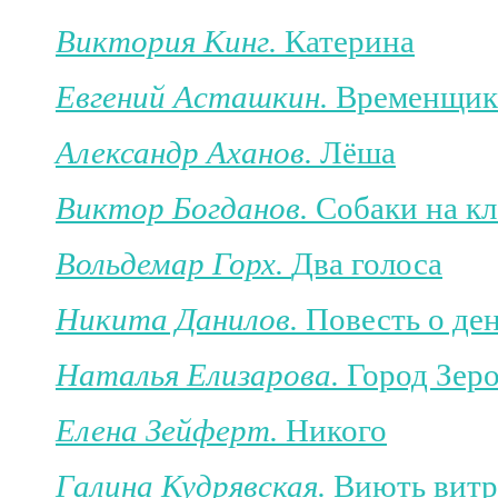
Виктория Кинг.
Катерина
Евгений Асташкин.
Временщик
Александр Аханов.
Лёша
Виктор Богданов.
Собаки на к
Вольдемар Горх.
Два голоса
Никита Данилов.
Повесть о де
Наталья Елизарова.
Город Зер
Елена Зейферт.
Никого
Галина Кудрявская.
Виють витры