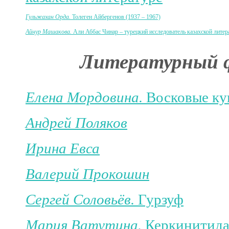
Гульжахан Орда.
Толеген Айбергенов (1937
–
1967)
Айнур Машакова.
Али Аббас Чинар
–
турецкий исследователь казахской лите
Литературный ф
Елена Мордовина.
Восковые ку
Андрей Поляков
Ирина Евса
Валерий Прокошин
Сергей Соловьёв.
Гурзуф
Мария Ватутина.
Керкинитид