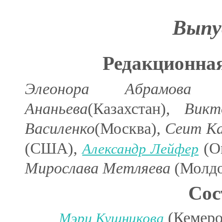
Выпу
Редакционная
Элеонора Абрамова
(Я
Ананьева
(Казахстан),
Викт
Василенко
(Москва),
Сеит Ка
(США),
(О
Александр Лейфер
Мирослава Метляева
(Молдо
Сос
(Кемеро
Мэри Кушникова